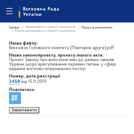
Законопроєкти, проєкти інших актів
Головна
Пошук за реквізитами
Картка законопроєкту, проєкту іншого акта
Назва файлу:
Висновок Головного комітету (Повторне друге).pdf
Назва законопроєкту, проєкту іншого акта:
Проєкт Закону про внесення змін до деяких законів
України щодо врегулювання окремих питань у сфері
надання житлово-комунальних послуг
Номер, дата реєстрації:
2458
від 15.11.2019
Поділитись:
Завантажити