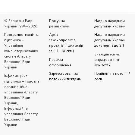
© Верховна Рада
Пошук за
Надано народним
України 1994—2026
реквізитами
депутатам України
Програмно-технічна
Архів
Надано народним
підтримка
—
законопроєктів,
депутатам України
Управління
проєктів інших актів
документів до ЗП
комп'ютеризованих
за ( III – IX скл.)
Знаходяться на
систем Апарату
Правила
опрацюванні в
Верховної Ради
оформлення
комітетах
України
Зареєстровані за
Прийняті на поточній
Iнформаційна
поточний тиждень
сесії
підтримка — Головне
організаційне
управління Апарату
Верховної Ради
України,
Інформаційне
управління Апарату
Верховної Ради
України