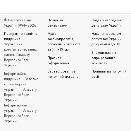
© Верховна Рада
Пошук за
Надано народним
України 1994—2026
реквізитами
депутатам України
Програмно-технічна
Архів
Надано народним
підтримка
—
законопроєктів,
депутатам України
Управління
проєктів інших актів
документів до ЗП
комп'ютеризованих
за ( III – IX скл.)
Знаходяться на
систем Апарату
Правила
опрацюванні в
Верховної Ради
оформлення
комітетах
України
Зареєстровані за
Прийняті на поточній
Iнформаційна
поточний тиждень
сесії
підтримка — Головне
організаційне
управління Апарату
Верховної Ради
України,
Інформаційне
управління Апарату
Верховної Ради
України