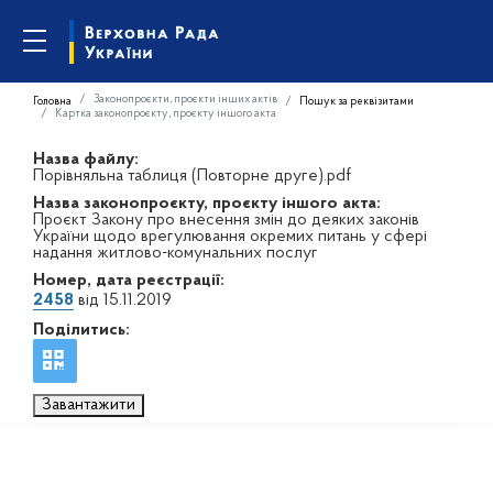
Законопроєкти, проєкти інших актів
Головна
Пошук за реквізитами
Картка законопроєкту, проєкту іншого акта
Назва файлу:
Порівняльна таблиця (Повторне друге).pdf
Назва законопроєкту, проєкту іншого акта:
Проєкт Закону про внесення змін до деяких законів
України щодо врегулювання окремих питань у сфері
надання житлово-комунальних послуг
Номер, дата реєстрації:
2458
від 15.11.2019
Поділитись:
Завантажити