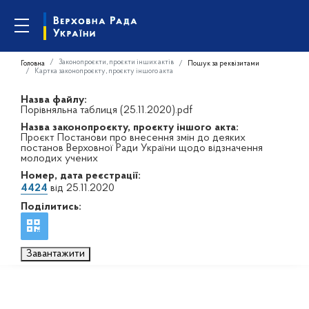
Законопроєкти, проєкти інших актів
Головна
Пошук за реквізитами
Картка законопроєкту, проєкту іншого акта
Назва файлу:
Порівняльна таблиця (25.11.2020).pdf
Назва законопроєкту, проєкту іншого акта:
Проєкт Постанови про внесення змін до деяких
постанов Верховної Ради України щодо відзначення
молодих учених
Номер, дата реєстрації:
4424
від 25.11.2020
Поділитись:
Завантажити