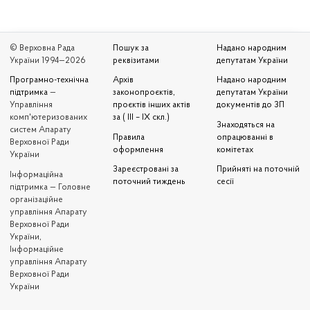
© Верховна Рада
Пошук за
Надано народним
України 1994—2026
реквізитами
депутатам України
Програмно-технічна
Архів
Надано народним
підтримка
—
законопроєктів,
депутатам України
Управління
проєктів інших актів
документів до ЗП
комп'ютеризованих
за ( III – IX скл.)
Знаходяться на
систем Апарату
Правила
опрацюванні в
Верховної Ради
оформлення
комітетах
України
Зареєстровані за
Прийняті на поточній
Iнформаційна
поточний тиждень
сесії
підтримка — Головне
організаційне
управління Апарату
Верховної Ради
України,
Інформаційне
управління Апарату
Верховної Ради
України