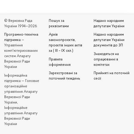
© Верховна Рада
Пошук за
Надано народним
України 1994—2026
реквізитами
депутатам України
Програмно-технічна
Архів
Надано народним
підтримка
—
законопроєктів,
депутатам України
Управління
проєктів інших актів
документів до ЗП
комп'ютеризованих
за ( III – IX скл.)
Знаходяться на
систем Апарату
Правила
опрацюванні в
Верховної Ради
оформлення
комітетах
України
Зареєстровані за
Прийняті на поточній
Iнформаційна
поточний тиждень
сесії
підтримка — Головне
організаційне
управління Апарату
Верховної Ради
України,
Інформаційне
управління Апарату
Верховної Ради
України