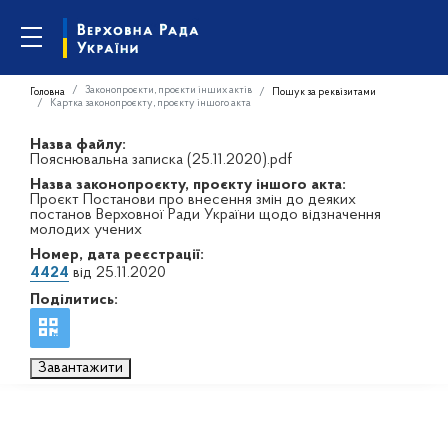
Законопроєкти, проєкти інших актів
Головна
Пошук за реквізитами
Картка законопроєкту, проєкту іншого акта
Назва файлу:
Пояснювальна записка (25.11.2020).pdf
Назва законопроєкту, проєкту іншого акта:
Проєкт Постанови про внесення змін до деяких
постанов Верховної Ради України щодо відзначення
молодих учених
Номер, дата реєстрації:
4424
від 25.11.2020
Поділитись:
Завантажити