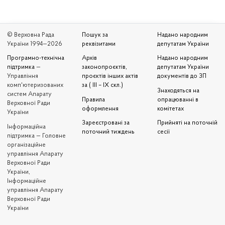
© Верховна Рада
Пошук за
Надано народним
України 1994—2026
реквізитами
депутатам України
Програмно-технічна
Архів
Надано народним
підтримка
—
законопроєктів,
депутатам України
Управління
проєктів інших актів
документів до ЗП
комп'ютеризованих
за ( III – IX скл.)
Знаходяться на
систем Апарату
Правила
опрацюванні в
Верховної Ради
оформлення
комітетах
України
Зареєстровані за
Прийняті на поточній
Iнформаційна
поточний тиждень
сесії
підтримка — Головне
організаційне
управління Апарату
Верховної Ради
України,
Інформаційне
управління Апарату
Верховної Ради
України