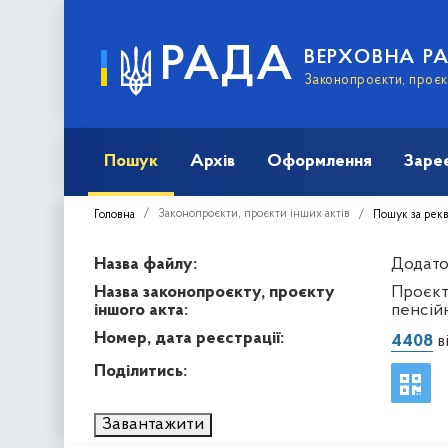
РАДА
ВЕРХОВНА Р
Законопроєкти, проєкт
Пошук
Архів
Оформлення
Заре
Законопроєкти, проєкти інших актів
Головна
Пошук за рек
Назва файлу:
Додаток
Назва законопроєкту, проєкту
Проєкт
іншого акта:
пенсій
Номер, дата реєстрації:
4408
ві
Поділитись:
Завантажити