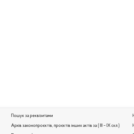
Пошук за реквізитами
Архів законопроєктів, проєктів інших актів за ( III – IX скл.)