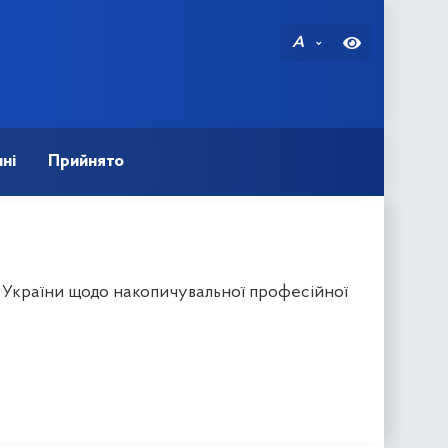
A
ні
Прийнято
в України щодо накопичувальної професійної