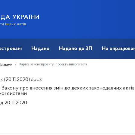
АДА УКРАЇНИ
и інших актів
єстровані
Надано
Надано до ЗП
На опрацюван
Картка законопроєкту, проєкту іншого акта
візитами
 (20.11.2020).docx
 Закону про внесення змін до деяких законодавчих акті
ної системи
д 20.11.2020