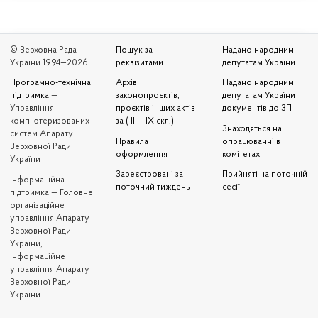
© Верховна Рада
Пошук за
Надано народним
України 1994—2026
реквізитами
депутатам України
Програмно-технічна
Архів
Надано народним
підтримка
—
законопроєктів,
депутатам України
Управління
проєктів інших актів
документів до ЗП
комп'ютеризованих
за ( III – IX скл.)
Знаходяться на
систем Апарату
Правила
опрацюванні в
Верховної Ради
оформлення
комітетах
України
Зареєстровані за
Прийняті на поточній
Iнформаційна
поточний тиждень
сесії
підтримка — Головне
організаційне
управління Апарату
Верховної Ради
України,
Інформаційне
управління Апарату
Верховної Ради
України