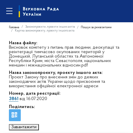
Законопроєкти, проєкти інших актів
Головна
Пошук за реквізитами
Картка законопроєкту, проєкту іншого акта
Назва файлу:
Висновок комітету з питань прав людини, деокупації та
реінтеграції тимчасово окупованих територій у
Донецькій, Луганській областях та Автономної
Республіки Крим, міста Севастополя, національних
меншин і міжнаціональних відносин.pdf
Назва законопроєкту, проєкту іншого акта:
Проєкт Закону про внесення змін до деяких
законодавчих актів України щодо присвоєння та
використання офіційної електронної адреси
Номер, дата реєстрації:
3861
від 16.07.2020
Поділитись:
Завантажити