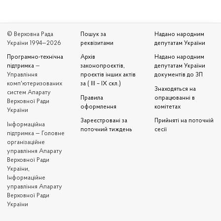
© Верховна Рада
Пошук за
Надано народним
України 1994—2026
реквізитами
депутатам України
Програмно-технічна
Архів
Надано народним
підтримка
—
законопроєктів,
депутатам України
Управління
проєктів інших актів
документів до ЗП
комп'ютеризованих
за ( III – IX скл.)
Знаходяться на
систем Апарату
Правила
опрацюванні в
Верховної Ради
оформлення
комітетах
України
Зареєстровані за
Прийняті на поточній
Iнформаційна
поточний тиждень
сесії
підтримка — Головне
організаційне
управління Апарату
Верховної Ради
України,
Інформаційне
управління Апарату
Верховної Ради
України