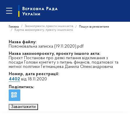
Законопроєкти, проєкти інших актів
Головна
Пошук за реквізитами
Картка законопроєкту, проєкту іншого акта
Назва файлу:
Пояснювальна записка (19.11.2020).pdf
Назва законопроєкту, проєкту іншого акта:
Проєкт Постанови про деякі питання відкликання з
посади Голови комітету з питань фінансів, податкової та
митної політики Гетманцева Данила Олександровича
Номер, дата реєстрації:
4402
від 18.11.2020
Поділитись:
Завантажити