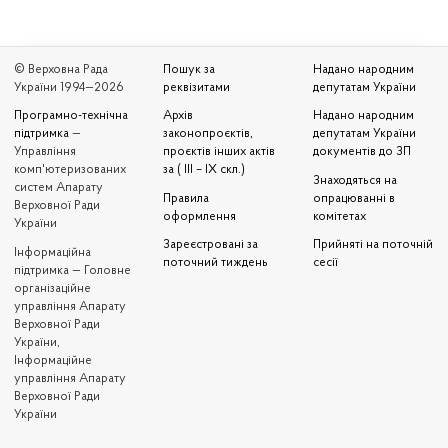
© Верховна Рада
Пошук за
Надано народним
України 1994—2026
реквізитами
депутатам України
Програмно-технічна
Архів
Надано народним
підтримка
—
законопроєктів,
депутатам України
Управління
проєктів інших актів
документів до ЗП
комп'ютеризованих
за ( III – IX скл.)
Знаходяться на
систем Апарату
Правила
опрацюванні в
Верховної Ради
оформлення
комітетах
України
Зареєстровані за
Прийняті на поточній
Iнформаційна
поточний тиждень
сесії
підтримка — Головне
організаційне
управління Апарату
Верховної Ради
України,
Інформаційне
управління Апарату
Верховної Ради
України