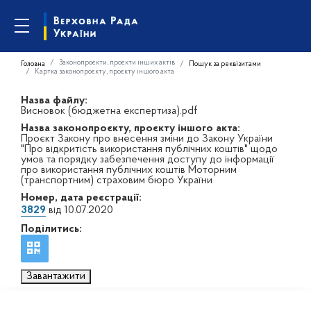
Законопроєкти, проєкти інших актів
Головна
Пошук за реквізитами
Картка законопроєкту, проєкту іншого акта
Назва файлу:
Висновок (бюджетна експертиза).pdf
Назва законопроєкту, проєкту іншого акта:
Проєкт Закону про внесення зміни до Закону України
"Про відкритість використання публічних коштів" щодо
умов та порядку забезпечення доступу до інформації
про використання публічних коштів Моторним
(транспортним) страховим бюро України
Номер, дата реєстрації:
3829
від 10.07.2020
Поділитись:
Завантажити