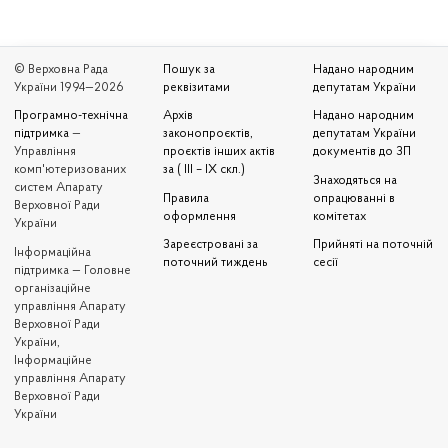
© Верховна Рада
Пошук за
Надано народним
України 1994—2026
реквізитами
депутатам України
Програмно-технічна
Архів
Надано народним
підтримка
—
законопроєктів,
депутатам України
Управління
проєктів інших актів
документів до ЗП
комп'ютеризованих
за ( III – IX скл.)
Знаходяться на
систем Апарату
Правила
опрацюванні в
Верховної Ради
оформлення
комітетах
України
Зареєстровані за
Прийняті на поточній
Iнформаційна
поточний тиждень
сесії
підтримка — Головне
організаційне
управління Апарату
Верховної Ради
України,
Інформаційне
управління Апарату
Верховної Ради
України