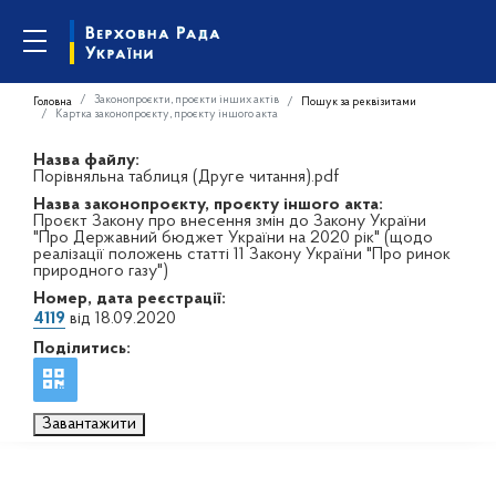
Законопроєкти, проєкти інших актів
Головна
Пошук за реквізитами
Картка законопроєкту, проєкту іншого акта
Назва файлу:
Порівняльна таблиця (Друге читання).pdf
Назва законопроєкту, проєкту іншого акта:
Проєкт Закону про внесення змін до Закону України
"Про Державний бюджет України на 2020 рік" (щодо
реалізації положень статті 11 Закону України "Про ринок
природного газу")
Номер, дата реєстрації:
4119
від 18.09.2020
Поділитись:
Завантажити