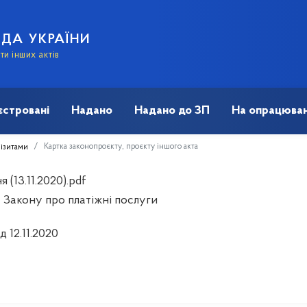
АДА УКРАЇНИ
и інших актів
єстровані
Надано
Надано до ЗП
На опрацюван
Картка законопроєкту, проєкту іншого акта
візитами
 (13.11.2020).pdf
 Закону про платіжні послуги
д 12.11.2020