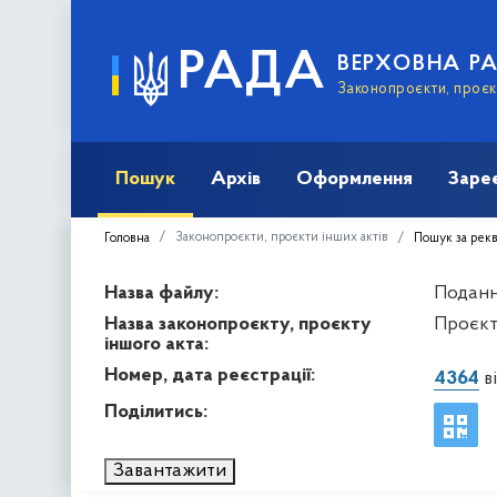
РАДА
ВЕРХОВНА Р
Законопроєкти, проєкт
Пошук
Архів
Оформлення
Заре
Законопроєкти, проєкти інших актів
Головна
Пошук за рек
Назва файлу:
Подання
Назва законопроєкту, проєкту
Проєкт
іншого акта:
Номер, дата реєстрації:
4364
ві
Поділитись:
Завантажити