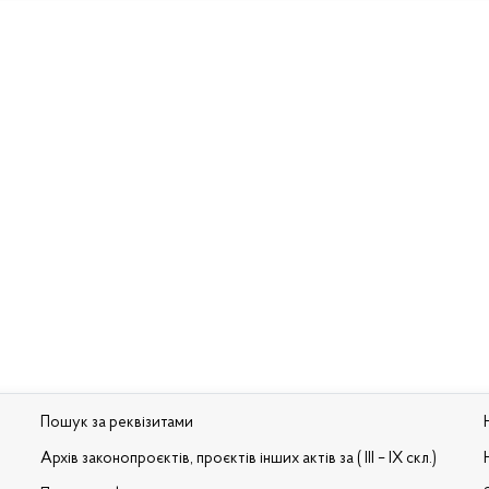
Пошук за реквізитами
Архів законопроєктів, проєктів інших актів за ( III – IX скл.)