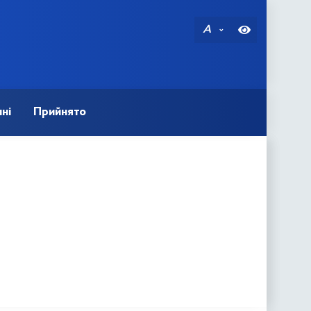
A
ні
Прийнято