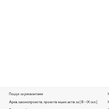
Пошук за реквізитами
Архів законопроєктів, проєктів інших актів за ( III – IX скл.)