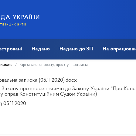
АДА УКРАЇНИ
и інших актів
єстровані
Надано
Надано до ЗП
На опрацюван
Картка законопроєкту, проєкту іншого акта
візитами
альна записка (05.11.2020).docx
 Закону про внесення змін до Закону України "Про Конс
ду справ Конституційним Судом України)
д 05.11.2020