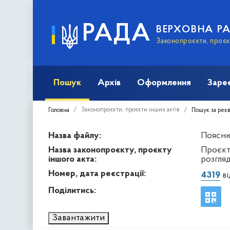
РАДА
ВЕРХОВНА Р
Законопроєкти, проєкт
Пошук
Архів
Оформлення
Заре
Законопроєкти, проєкти інших актів
Головна
Пошук за рек
Назва файлу:
Пояснюв
Назва законопроєкту, проєкту
Проєкт
іншого акта:
розгля
Номер, дата реєстрації:
4319
ві
Поділитись:
Завантажити