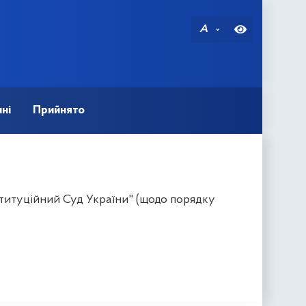
A
ні
Прийнято
титуційний Суд України" (щодо порядку