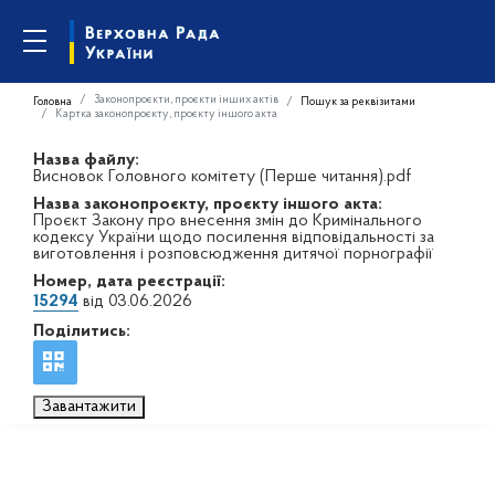
Законопроєкти, проєкти інших актів
Головна
Пошук за реквізитами
Картка законопроєкту, проєкту іншого акта
Назва файлу:
Висновок Головного комітету (Перше читання).pdf
Назва законопроєкту, проєкту іншого акта:
Проєкт Закону про внесення змін до Кримінального
кодексу України щодо посилення відповідальності за
виготовлення і розповсюдження дитячої порнографії
Номер, дата реєстрації:
15294
від 03.06.2026
Поділитись:
Завантажити