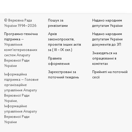
© Верховна Рада
Пошук за
Надано народним
України 1994—2026
реквізитами
депутатам України
Програмно-технічна
Архів
Надано народним
підтримка
—
законопроєктів,
депутатам України
Управління
проєктів інших актів
документів до ЗП
комп'ютеризованих
за ( III – IX скл.)
Знаходяться на
систем Апарату
Правила
опрацюванні в
Верховної Ради
оформлення
комітетах
України
Зареєстровані за
Прийняті на поточній
Iнформаційна
поточний тиждень
сесії
підтримка — Головне
організаційне
управління Апарату
Верховної Ради
України,
Інформаційне
управління Апарату
Верховної Ради
України