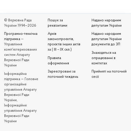
© Верховна Рада
Пошук за
Надано народним
України 1994—2026
реквізитами
депутатам України
Програмно-технічна
Архів
Надано народним
підтримка
—
законопроєктів,
депутатам України
Управління
проєктів інших актів
документів до ЗП
комп'ютеризованих
за ( III – IX скл.)
Знаходяться на
систем Апарату
Правила
опрацюванні в
Верховної Ради
оформлення
комітетах
України
Зареєстровані за
Прийняті на поточній
Iнформаційна
поточний тиждень
сесії
підтримка — Головне
організаційне
управління Апарату
Верховної Ради
України,
Інформаційне
управління Апарату
Верховної Ради
України