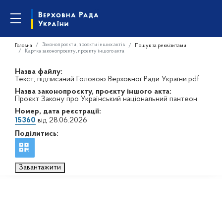
Законопроєкти, проєкти інших актів
Головна
Пошук за реквізитами
Картка законопроєкту, проєкту іншого акта
Назва файлу:
Текст, підписаний Головою Верховної Ради України.pdf
Назва законопроєкту, проєкту іншого акта:
Проєкт Закону про Український національний пантеон
Номер, дата реєстрації:
15360
від 28.06.2026
Поділитись:
Завантажити