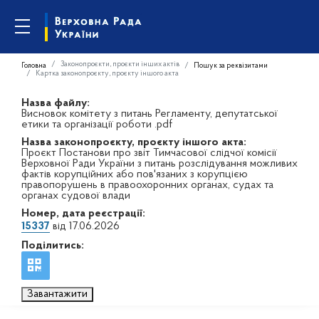
Законопроєкти, проєкти інших актів
Головна
Пошук за реквізитами
Картка законопроєкту, проєкту іншого акта
Назва файлу:
Висновок комітету з питань Регламенту, депутатської
етики та організації роботи .pdf
Назва законопроєкту, проєкту іншого акта:
Проєкт Постанови про звіт Тимчасової слідчої комісії
Верховної Ради України з питань розслідування можливих
фактів корупційних або пов'язаних з корупцією
правопорушень в правоохоронних органах, судах та
органах судової влади
Номер, дата реєстрації:
15337
від 17.06.2026
Поділитись:
Завантажити