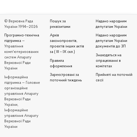
© Верховна Рада
Пошук за
Надано народним
України 1994—2026
реквізитами
депутатам України
Програмно-технічна
Архів
Надано народним
підтримка
—
законопроєктів,
депутатам України
Управління
проєктів інших актів
документів до ЗП
комп'ютеризованих
за ( III – IX скл.)
Знаходяться на
систем Апарату
Правила
опрацюванні в
Верховної Ради
оформлення
комітетах
України
Зареєстровані за
Прийняті на поточній
Iнформаційна
поточний тиждень
сесії
підтримка — Головне
організаційне
управління Апарату
Верховної Ради
України,
Інформаційне
управління Апарату
Верховної Ради
України