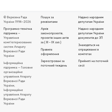
© Верховна Рада
Пошук за
Надано народним
України 1994—2026
реквізитами
депутатам України
Програмно-технічна
Архів
Надано народним
підтримка
—
законопроєктів,
депутатам України
Управління
проєктів інших актів
документів до ЗП
комп'ютеризованих
за ( III – IX скл.)
Знаходяться на
систем Апарату
Правила
опрацюванні в
Верховної Ради
оформлення
комітетах
України
Зареєстровані за
Прийняті на поточній
Iнформаційна
поточний тиждень
сесії
підтримка — Головне
організаційне
управління Апарату
Верховної Ради
України,
Інформаційне
управління Апарату
Верховної Ради
України