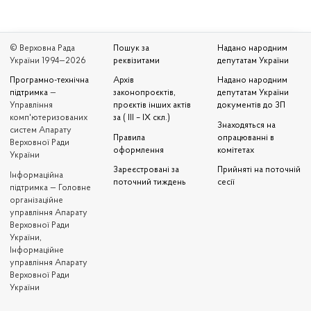
© Верховна Рада
Пошук за
Надано народним
України 1994—2026
реквізитами
депутатам України
Програмно-технічна
Архів
Надано народним
підтримка
—
законопроєктів,
депутатам України
Управління
проєктів інших актів
документів до ЗП
комп'ютеризованих
за ( III – IX скл.)
Знаходяться на
систем Апарату
Правила
опрацюванні в
Верховної Ради
оформлення
комітетах
України
Зареєстровані за
Прийняті на поточній
Iнформаційна
поточний тиждень
сесії
підтримка — Головне
організаційне
управління Апарату
Верховної Ради
України,
Інформаційне
управління Апарату
Верховної Ради
України