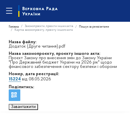
Законопроєкти, проєкти інших актів
Головна
Пошук за реквізитами
Картка законопроєкту, проєкту іншого акта
Назва файлу:
Додаток (Друге читання).pdf
Назва законопроєкту, проєкту іншого акта:
Проєкт Закону про внесення змін до Закону України
"Про Державний бюджет України на 2026 рік" щодо
фінансового забезпечення сектору безпеки і оборони
Номер, дата реєстрації:
15224
від 08.05.2026
Поділитись:
Завантажити