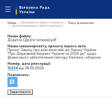
Законопроєкти, проєкти інших актів
Головна
Пошук за реквізитами
Картка законопроєкту, проєкту іншого акта
Назва файлу:
Додаток (Друге читання).pdf
Назва законопроєкту, проєкту іншого акта:
Проєкт Закону про внесення змін до Закону України
"Про Державний бюджет України на 2026 рік" щодо
фінансового забезпечення сектору безпеки і оборони
Номер, дата реєстрації:
15224
від 08.05.2026
Поділитись:
Завантажити