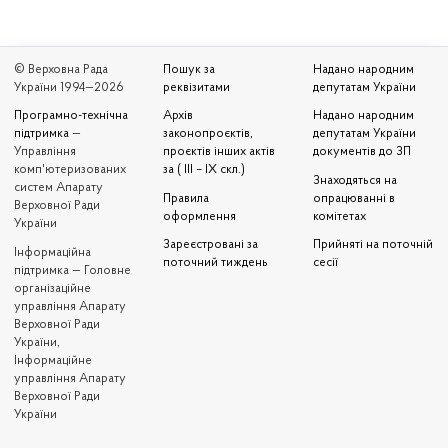
© Верховна Рада
Пошук за
Надано народним
України 1994—2026
реквізитами
депутатам України
Програмно-технічна
Архів
Надано народним
підтримка
—
законопроєктів,
депутатам України
Управління
проєктів інших актів
документів до ЗП
комп'ютеризованих
за ( III – IX скл.)
Знаходяться на
систем Апарату
Правила
опрацюванні в
Верховної Ради
оформлення
комітетах
України
Зареєстровані за
Прийняті на поточній
Iнформаційна
поточний тиждень
сесії
підтримка — Головне
організаційне
управління Апарату
Верховної Ради
України,
Інформаційне
управління Апарату
Верховної Ради
України