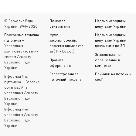
© Верховна Рада
Пошук за
Надано народним
України 1994—2026
реквізитами
депутатам України
Програмно-технічна
Архів
Надано народним
підтримка
—
законопроєктів,
депутатам України
Управління
проєктів інших актів
документів до ЗП
комп'ютеризованих
за ( III – IX скл.)
Знаходяться на
систем Апарату
Правила
опрацюванні в
Верховної Ради
оформлення
комітетах
України
Зареєстровані за
Прийняті на поточній
Iнформаційна
поточний тиждень
сесії
підтримка — Головне
організаційне
управління Апарату
Верховної Ради
України,
Інформаційне
управління Апарату
Верховної Ради
України