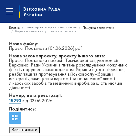
Законопроєкти, проєкти інших актів
Головна
Пошук за реквізитами
Картка законопроєкту, проєкту іншого акта
Назва файлу:
Проєкт Постанови (04.06.2026).pdf
Назва законопроєкту, проєкту іншого акта:
Проєкт Постанови про звіт Тимчасової слідчої комісії
Верховної Ради України з питань розслідування можливих
фактів порушень законодавства України щодо лікування,
реабілітації та протезування військовослужбовців і
ветеранів, завищення вартості та неналежної якості
лікарських засобів та медичних виробів за шість місяців
діяльності
Номер, дата реєстрації:
15293
від 03.06.2026
Поділитись:
Завантажити