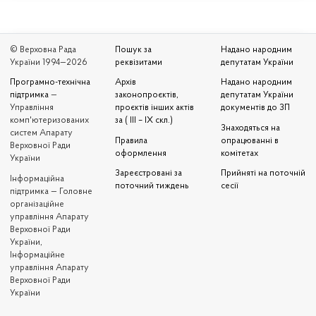
© Верховна Рада
Пошук за
Надано народним
України 1994—2026
реквізитами
депутатам України
Програмно-технічна
Архів
Надано народним
підтримка
—
законопроєктів,
депутатам України
Управління
проєктів інших актів
документів до ЗП
комп'ютеризованих
за ( III – IX скл.)
Знаходяться на
систем Апарату
Правила
опрацюванні в
Верховної Ради
оформлення
комітетах
України
Зареєстровані за
Прийняті на поточній
Iнформаційна
поточний тиждень
сесії
підтримка — Головне
організаційне
управління Апарату
Верховної Ради
України,
Інформаційне
управління Апарату
Верховної Ради
України