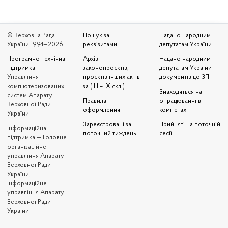
© Верховна Рада
Пошук за
Надано народним
України 1994—2026
реквізитами
депутатам України
Програмно-технічна
Архів
Надано народним
підтримка
—
законопроєктів,
депутатам України
Управління
проєктів інших актів
документів до ЗП
комп'ютеризованих
за ( III – IX скл.)
Знаходяться на
систем Апарату
Правила
опрацюванні в
Верховної Ради
оформлення
комітетах
України
Зареєстровані за
Прийняті на поточній
Iнформаційна
поточний тиждень
сесії
підтримка — Головне
організаційне
управління Апарату
Верховної Ради
України,
Інформаційне
управління Апарату
Верховної Ради
України