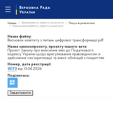
Законопроєкти, проєкти інших актів
Головна
Пошук за реквізитами
Картка законопроєкту, проєкту іншого акта
Назва файлу:
Висновок комітету з питань цифрової трансформації.pdf
Назва законопроєкту, проєкту іншого акта:
Проєкт Закону про внесення змін до Податкового
кодексу України щодо врегулювання правовідносин зі
здійснення сек’юритизації та емісії облігацій з покриттям
Номер, дата реєстрації:
15173
від 13.04.2026
Поділитись:
Завантажити