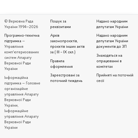
© Верховна Рада
Пошук за
Надано народним
України 1994—2026
реквізитами
депутатам України
Програмно-технічна
Архів
Надано народним
підтримка
—
законопроєктів,
депутатам України
Управління
проєктів інших актів
документів до ЗП
комп'ютеризованих
за ( III – IX скл.)
Знаходяться на
систем Апарату
Правила
опрацюванні в
Верховної Ради
оформлення
комітетах
України
Зареєстровані за
Прийняті на поточній
Iнформаційна
поточний тиждень
сесії
підтримка — Головне
організаційне
управління Апарату
Верховної Ради
України,
Інформаційне
управління Апарату
Верховної Ради
України