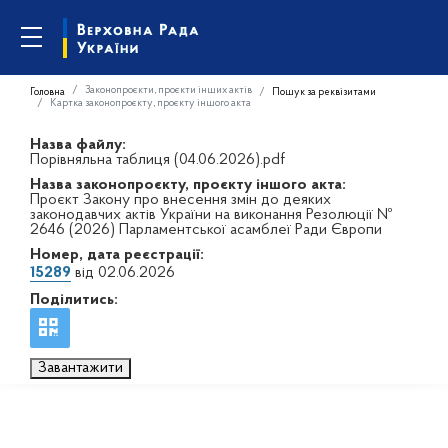
Законопроєкти, проєкти інших актів
Головна
Пошук за реквізитами
Картка законопроєкту, проєкту іншого акта
Назва файлу:
Порівняльна таблиця (04.06.2026).pdf
Назва законопроєкту, проєкту іншого акта:
Проєкт Закону про внесення змін до деяких
законодавчих актів України на виконання Резолюції №
2646 (2026) Парламентської асамблеї Ради Європи
Номер, дата реєстрації:
15289
від 02.06.2026
Поділитись:
Завантажити