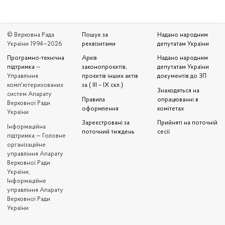
© Верховна Рада
Пошук за
Надано народним
України 1994—2026
реквізитами
депутатам України
Програмно-технічна
Архів
Надано народним
підтримка
—
законопроєктів,
депутатам України
Управління
проєктів інших актів
документів до ЗП
комп'ютеризованих
за ( III – IX скл.)
Знаходяться на
систем Апарату
Правила
опрацюванні в
Верховної Ради
оформлення
комітетах
України
Зареєстровані за
Прийняті на поточній
Iнформаційна
поточний тиждень
сесії
підтримка — Головне
організаційне
управління Апарату
Верховної Ради
України,
Інформаційне
управління Апарату
Верховної Ради
України