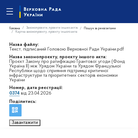
Законопроєкти, проєкти інших актів
Головна
Пошук за реквізитами
Картка законопроєкту, проєкту іншого акта
Назва файлу:
Текст, підписаний Головою Верховної Ради України.pdf
Назва законопроєкту, проєкту іншого акта:
Проєкт Закону про ратифікацію Грантової угоди (Фонд
Україна II) між Урядом України та Урядом Французької
Республіки щодо сприяння підтримці критичної
інфраструктури та пріоритетних секторів економіки
України
Номер, дата реєстрації:
0374
від 23.04.2026
Поділитись:
Завантажити