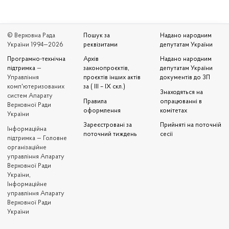
© Верховна Рада
Пошук за
Надано народним
України 1994—2026
реквізитами
депутатам України
Програмно-технічна
Архів
Надано народним
підтримка
—
законопроєктів,
депутатам України
Управління
проєктів інших актів
документів до ЗП
комп'ютеризованих
за ( III – IX скл.)
Знаходяться на
систем Апарату
Правила
опрацюванні в
Верховної Ради
оформлення
комітетах
України
Зареєстровані за
Прийняті на поточній
Iнформаційна
поточний тиждень
сесії
підтримка — Головне
організаційне
управління Апарату
Верховної Ради
України,
Інформаційне
управління Апарату
Верховної Ради
України