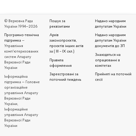
© Верховна Рада
Пошук за
Надано народним
України 1994—2026
реквізитами
депутатам України
Програмно-технічна
Архів
Надано народним
підтримка
—
законопроєктів,
депутатам України
Управління
проєктів інших актів
документів до ЗП
комп'ютеризованих
за ( III – IX скл.)
Знаходяться на
систем Апарату
Правила
опрацюванні в
Верховної Ради
оформлення
комітетах
України
Зареєстровані за
Прийняті на поточній
Iнформаційна
поточний тиждень
сесії
підтримка — Головне
організаційне
управління Апарату
Верховної Ради
України,
Інформаційне
управління Апарату
Верховної Ради
України