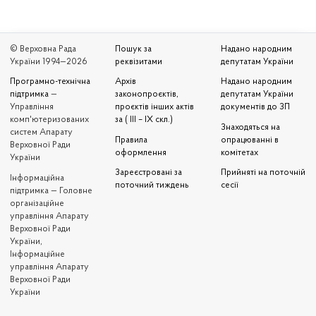
© Верховна Рада
Пошук за
Надано народним
України 1994—2026
реквізитами
депутатам України
Програмно-технічна
Архів
Надано народним
підтримка
—
законопроєктів,
депутатам України
Управління
проєктів інших актів
документів до ЗП
комп'ютеризованих
за ( III – IX скл.)
Знаходяться на
систем Апарату
Правила
опрацюванні в
Верховної Ради
оформлення
комітетах
України
Зареєстровані за
Прийняті на поточній
Iнформаційна
поточний тиждень
сесії
підтримка — Головне
організаційне
управління Апарату
Верховної Ради
України,
Інформаційне
управління Апарату
Верховної Ради
України