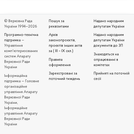
© Верховна Рада
Пошук за
Надано народним
України 1994—2026
реквізитами
депутатам України
Програмно-технічна
Архів
Надано народним
підтримка
—
законопроєктів,
депутатам України
Управління
проєктів інших актів
документів до ЗП
комп'ютеризованих
за ( III – IX скл.)
Знаходяться на
систем Апарату
Правила
опрацюванні в
Верховної Ради
оформлення
комітетах
України
Зареєстровані за
Прийняті на поточній
Iнформаційна
поточний тиждень
сесії
підтримка — Головне
організаційне
управління Апарату
Верховної Ради
України,
Інформаційне
управління Апарату
Верховної Ради
України