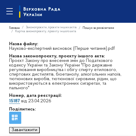
Законопроєкти, проєкти інших актів
Головна
Пошук за реквізитами
Картка законопроєкту, проєкту іншого акта
Назва файлу:
Науково-експертний висновок (Перше читання).pdf
Назва законопроєкту, проєкту іншого акта:
Проєкт Закону про внесення змін до Податкового
кодексу України та Закону України "Про державне
регулювання виробництва і обігу спирту етилового,
спиртових дистилятів, біоетанолу, алкогольних напоїв,
тютюнових виробів, тютюнової сировини, рідин, що
використовуються в електронних сигаретах, та
пального"
Номер, дата реєстрації:
15187
від 23.04.2026
Поділитись:
Завантажити