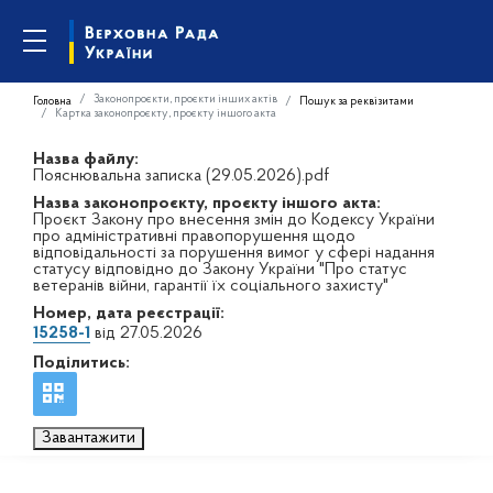
Законопроєкти, проєкти інших актів
Головна
Пошук за реквізитами
Картка законопроєкту, проєкту іншого акта
Назва файлу:
Пояснювальна записка (29.05.2026).pdf
Назва законопроєкту, проєкту іншого акта:
Проєкт Закону про внесення змін до Кодексу України
про адміністративні правопорушення щодо
відповідальності за порушення вимог у сфері надання
статусу відповідно до Закону України "Про статус
ветеранів війни, гарантії їх соціального захисту"
Номер, дата реєстрації:
15258-1
від 27.05.2026
Поділитись:
Завантажити