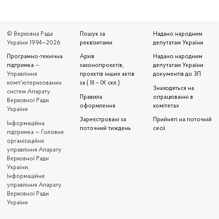
© Верховна Рада
Пошук за
Надано народним
України 1994—2026
реквізитами
депутатам України
Програмно-технічна
Архів
Надано народним
підтримка
—
законопроєктів,
депутатам України
Управління
проєктів інших актів
документів до ЗП
комп'ютеризованих
за ( III – IX скл.)
Знаходяться на
систем Апарату
Правила
опрацюванні в
Верховної Ради
оформлення
комітетах
України
Зареєстровані за
Прийняті на поточній
Iнформаційна
поточний тиждень
сесії
підтримка — Головне
організаційне
управління Апарату
Верховної Ради
України,
Інформаційне
управління Апарату
Верховної Ради
України