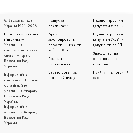
© Верховна Рада
Пошук за
Надано народним
України 1994—2026
реквізитами
депутатам України
Програмно-технічна
Архів
Надано народним
підтримка
—
законопроєктів,
депутатам України
Управління
проєктів інших актів
документів до ЗП
комп'ютеризованих
за ( III – IX скл.)
Знаходяться на
систем Апарату
Правила
опрацюванні в
Верховної Ради
оформлення
комітетах
України
Зареєстровані за
Прийняті на поточній
Iнформаційна
поточний тиждень
сесії
підтримка — Головне
організаційне
управління Апарату
Верховної Ради
України,
Інформаційне
управління Апарату
Верховної Ради
України