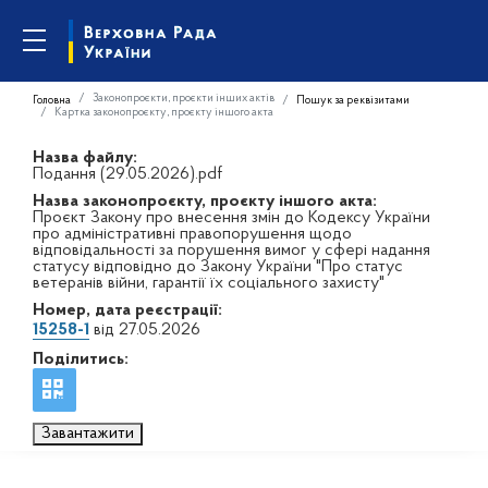
Законопроєкти, проєкти інших актів
Головна
Пошук за реквізитами
Картка законопроєкту, проєкту іншого акта
Назва файлу:
Подання (29.05.2026).pdf
Назва законопроєкту, проєкту іншого акта:
Проєкт Закону про внесення змін до Кодексу України
про адміністративні правопорушення щодо
відповідальності за порушення вимог у сфері надання
статусу відповідно до Закону України "Про статус
ветеранів війни, гарантії їх соціального захисту"
Номер, дата реєстрації:
15258-1
від 27.05.2026
Поділитись:
Завантажити