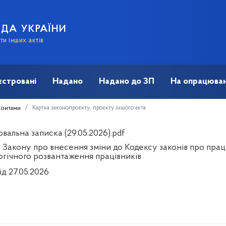
АДА УКРАЇНИ
и інших актів
єстровані
Надано
Надано до ЗП
На опрацюван
Картка законопроєкту, проєкту іншого акта
візитами
вальна записка (29.05.2026).pdf
 Закону про внесення зміни до Кодексу законів про пра
огічного розвантаження працівників
ід 27.05.2026