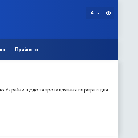
A
ні
Прийнято
цю України щодо запровадження перерви для