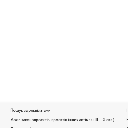
Пошук за реквізитами
Архів законопроєктів, проєктів інших актів за ( III – IX скл.)