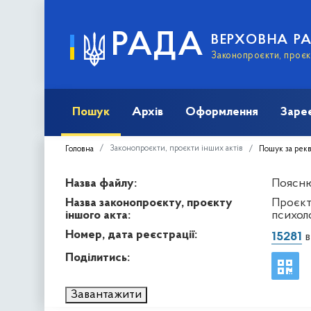
РАДА
ВЕРХОВНА Р
Законопроєкти, проєкт
Пошук
Архів
Оформлення
Заре
Законопроєкти, проєкти інших актів
Головна
Пошук за рек
Назва файлу:
Поясню
Назва законопроєкту, проєкту
Проєкт
іншого акта:
психол
Номер, дата реєстрації:
15281
в
Поділитись:
Завантажити