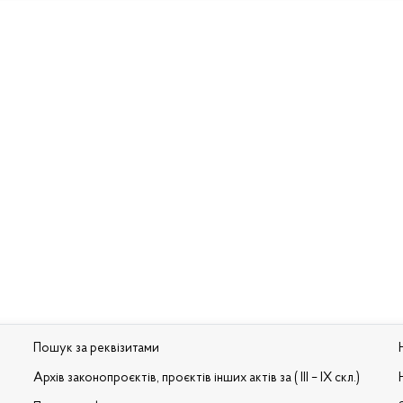
Пошук за реквізитами
Архів законопроєктів, проєктів інших актів за ( III – IX скл.)