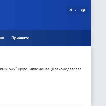
A
ні
Прийнято
ній рух” щодо імплементації законодавства