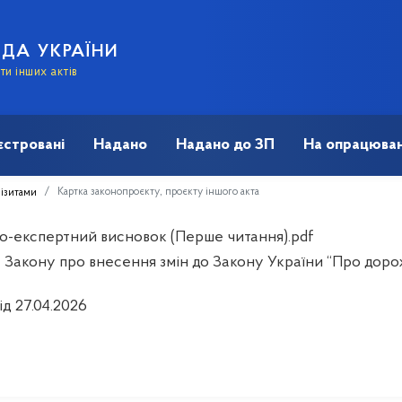
АДА УКРАЇНИ
и інших актів
єстровані
Надано
Надано до ЗП
На опрацюван
Картка законопроєкту, проєкту іншого акта
візитами
о-експертний висновок (Перше читання).pdf
 Закону про внесення змін до Закону України “Про дорож
ід 27.04.2026