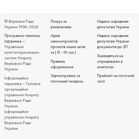
© Верховна Рада
Пошук за
Надано народним
України 1994—2026
реквізитами
депутатам України
Програмно-технічна
Архів
Надано народним
підтримка
—
законопроєктів,
депутатам України
Управління
проєктів інших актів
документів до ЗП
комп'ютеризованих
за ( III – IX скл.)
Знаходяться на
систем Апарату
Правила
опрацюванні в
Верховної Ради
оформлення
комітетах
України
Зареєстровані за
Прийняті на поточній
Iнформаційна
поточний тиждень
сесії
підтримка — Головне
організаційне
управління Апарату
Верховної Ради
України,
Інформаційне
управління Апарату
Верховної Ради
України