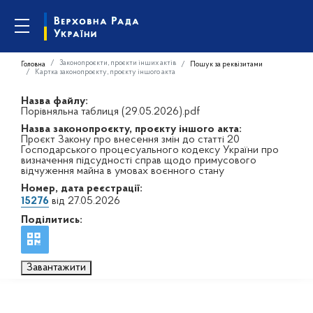
Законопроєкти, проєкти інших актів
Головна
Пошук за реквізитами
Картка законопроєкту, проєкту іншого акта
Назва файлу:
Порівняльна таблиця (29.05.2026).pdf
Назва законопроєкту, проєкту іншого акта:
Проєкт Закону про внесення змін до статті 20
Господарського процесуального кодексу України про
визначення підсудності справ щодо примусового
відчуження майна в умовах воєнного стану
Номер, дата реєстрації:
15276
від 27.05.2026
Поділитись:
Завантажити