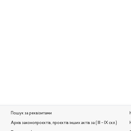
Пошук за реквізитами
Архів законопроєктів, проєктів інших актів за ( III – IX скл.)