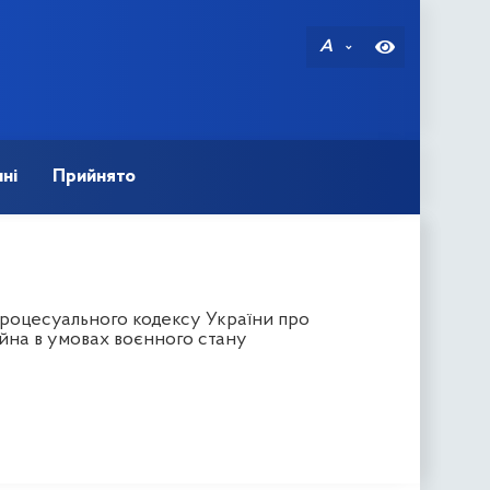
A
ні
Прийнято
процесуального кодексу України про
йна в умовах воєнного стану