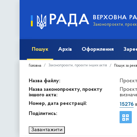
РАДА
ВЕРХОВНА Р
Законопроєкти, проєкт
Пошук
Архів
Оформлення
Заре
Законопроєкти, проєкти інших актів
Головна
Пошук за рек
Назва файлу:
Проєкт 
Назва законопроєкту, проєкту
Проєкт
іншого акта:
визнач
Номер, дата реєстрації:
15276
в
Поділитись:
Завантажити