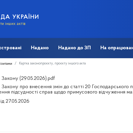
АДА УКРАЇНИ
и інших актів
єстровані
Надано
Надано до ЗП
На опрацюван
Картка законопроєкту, проєкту іншого акта
візитами
Закону (29.05.2026).pdf
 Закону про внесення змін до статті 20 Господарського 
ення підсудності справ щодо примусового відчуження ма
ід 27.05.2026