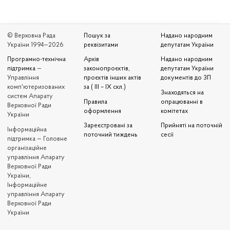
© Верховна Рада
Пошук за
Надано народним
України 1994—2026
реквізитами
депутатам України
Програмно-технічна
Архів
Надано народним
підтримка
—
законопроєктів,
депутатам України
Управління
проєктів інших актів
документів до ЗП
комп'ютеризованих
за ( III – IX скл.)
Знаходяться на
систем Апарату
Правила
опрацюванні в
Верховної Ради
оформлення
комітетах
України
Зареєстровані за
Прийняті на поточній
Iнформаційна
поточний тиждень
сесії
підтримка — Головне
організаційне
управління Апарату
Верховної Ради
України,
Інформаційне
управління Апарату
Верховної Ради
України