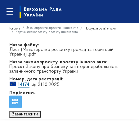
Законопроєкти, проєкти інших актів
Головна
Пошук за реквізитами
Картка законопроєкту, проєкту іншого акта
Назва файлу:
Лист (Міністерство розвитку громад та територій
України) .pdf
Назва законопроєкту, проєкту іншого акта:
Проєкт Закону про безпеку та інтероперабельність
залізничного транспорту України
Номер, дата реєстрації:
14174
від 31.10.2025
Поділитись:
Завантажити