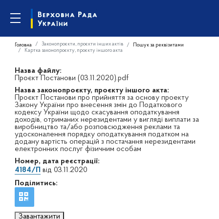
Законопроєкти, проєкти інших актів
Головна
Пошук за реквізитами
Картка законопроєкту, проєкту іншого акта
Назва файлу:
Проєкт Постанови (03.11.2020).pdf
Назва законопроєкту, проєкту іншого акта:
Проєкт Постанови про прийняття за основу проекту
Закону України про внесення змін до Податкового
кодексу України щодо скасування оподаткування
доходів, отриманих нерезидентами у вигляді виплати за
виробництво та/або розповсюдження реклами та
удосконалення порядку оподаткування податком на
додану вартість операцій з постачання нерезидентами
електронних послуг фізичним особам
Номер, дата реєстрації:
4184/П
від 03.11.2020
Поділитись:
Завантажити