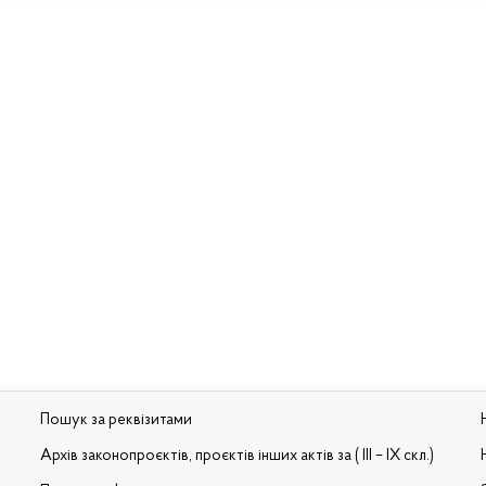
Пошук за реквізитами
Архів законопроєктів, проєктів інших актів за ( III – IX скл.)