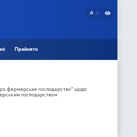
A
ні
Прийнято
"Про фермерське господарство" щодо
мерським господарством