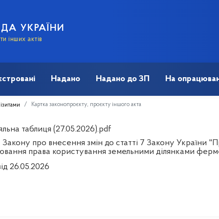
АДА УКРАЇНИ
и інших актів
єстровані
Надано
Надано до ЗП
На опрацюван
Картка законопроєкту, проєкту іншого акта
візитами
льна таблиця (27.05.2026).pdf
 Закону про внесення змін до статті 7 Закону України 
ювання права користування земельними ділянками фер
ід 26.05.2026