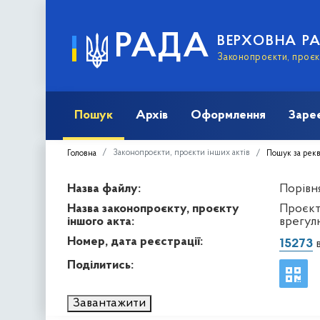
РАДА
ВЕРХОВНА Р
Законопроєкти, проєкт
Пошук
Архів
Оформлення
Заре
Законопроєкти, проєкти інших актів
Головна
Пошук за рек
Назва файлу:
Порівня
Назва законопроєкту, проєкту
Проєкт
іншого акта:
врегул
Номер, дата реєстрації:
15273
в
Поділитись:
Завантажити