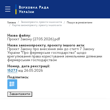
Законопроєкти, проєкти інших актів
Головна
Пошук за реквізитами
Картка законопроєкту, проєкту іншого акта
Назва файлу:
Проєкт Закону (27.05.2026).pdf
Назва законопроєкту, проєкту іншого акта:
Проєкт Закону про внесення змін до статті 7 Закону
України "Про фермерське господарство" щодо
врегулювання права користування земельними ділянками
фермерським господарством
Номер, дата реєстрації:
15273
від 26.05.2026
Поділитись:
Завантажити