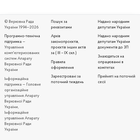
© Верховна Рада
Пошук за
Надано народним
України 1994—2026
реквізитами
депутатам України
Програмно-технічна
Архів
Надано народним
підтримка
—
законопроєктів,
депутатам України
Управління
проєктів інших актів
документів до ЗП
комп'ютеризованих
за ( III – IX скл.)
Знаходяться на
систем Апарату
Правила
опрацюванні в
Верховної Ради
оформлення
комітетах
України
Зареєстровані за
Прийняті на поточній
Iнформаційна
поточний тиждень
сесії
підтримка — Головне
організаційне
управління Апарату
Верховної Ради
України,
Інформаційне
управління Апарату
Верховної Ради
України