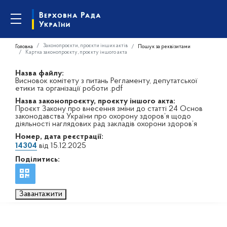
Законопроєкти, проєкти інших актів
Головна
Пошук за реквізитами
Картка законопроєкту, проєкту іншого акта
Назва файлу:
Висновок комітету з питань Регламенту, депутатської
етики та організації роботи .pdf
Назва законопроєкту, проєкту іншого акта:
Проєкт Закону про внесення зміни до статті 24 Основ
законодавства України про охорону здоров’я щодо
діяльності наглядових рад закладів охорони здоров’я
Номер, дата реєстрації:
14304
від 15.12.2025
Поділитись:
Завантажити