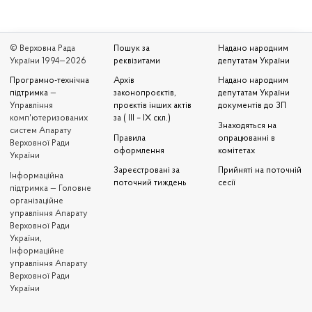
© Верховна Рада
Пошук за
Надано народним
України 1994—2026
реквізитами
депутатам України
Програмно-технічна
Архів
Надано народним
підтримка
—
законопроєктів,
депутатам України
Управління
проєктів інших актів
документів до ЗП
комп'ютеризованих
за ( III – IX скл.)
Знаходяться на
систем Апарату
Правила
опрацюванні в
Верховної Ради
оформлення
комітетах
України
Зареєстровані за
Прийняті на поточній
Iнформаційна
поточний тиждень
сесії
підтримка — Головне
організаційне
управління Апарату
Верховної Ради
України,
Інформаційне
управління Апарату
Верховної Ради
України