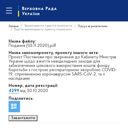
Законопроєкти, проєкти інших актів
Головна
Пошук за реквізитами
Картка законопроєкту, проєкту іншого акта
Назва файлу:
Подання (03.11.2020).pdf
Назва законопроєкту, проєкту іншого акта:
Проєкт Постанови про звернення до Кабінету Міністрів
України щодо вжиття невідкладних заходів для
забезпечення цільового використання коштів фонду
боротьби з гострою респіраторною хворобою COVID-
19, спричиненою коронавірусом SARS-CoV-2, та її
наслідками
Номер, дата реєстрації:
4299
від 30.10.2020
Поділитись:
Завантажити