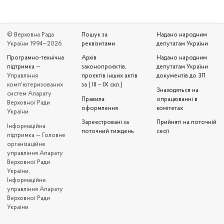
© Верховна Рада
Пошук за
Надано народним
України 1994—2026
реквізитами
депутатам України
Програмно-технічна
Архів
Надано народним
підтримка
—
законопроєктів,
депутатам України
Управління
проєктів інших актів
документів до ЗП
комп'ютеризованих
за ( III – IX скл.)
Знаходяться на
систем Апарату
Правила
опрацюванні в
Верховної Ради
оформлення
комітетах
України
Зареєстровані за
Прийняті на поточній
Iнформаційна
поточний тиждень
сесії
підтримка — Головне
організаційне
управління Апарату
Верховної Ради
України,
Інформаційне
управління Апарату
Верховної Ради
України