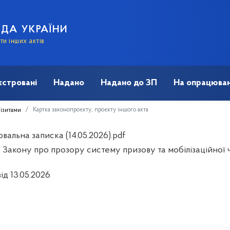
АДА УКРАЇНИ
и інших актів
єстровані
Надано
Надано до ЗП
На опрацюван
Картка законопроєкту, проєкту іншого акта
візитами
альна записка (14.05.2026).pdf
 Закону про прозору систему призову та мобілізаційної 
ід 13.05.2026