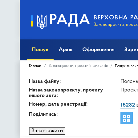
РАДА
ВЕРХОВНА Р
Законопроєкти, проєкт
Пошук
Архів
Оформлення
Заре
Законопроєкти, проєкти інших актів
Головна
Пошук за рек
Назва файлу:
Пояснюв
Назва законопроєкту, проєкту
Проєкт
іншого акта:
Номер, дата реєстрації:
15232
в
Поділитись:
Завантажити