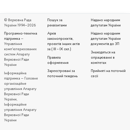
© Верховна Рада
Пошук за
Надано народним
України 1994—2026
реквізитами
депутатам України
Програмно-технічна
Архів
Надано народним
підтримка
—
законопроєктів,
депутатам України
Управління
проєктів інших актів
документів до ЗП
комп'ютеризованих
за ( III – IX скл.)
Знаходяться на
систем Апарату
Правила
опрацюванні в
Верховної Ради
оформлення
комітетах
України
Зареєстровані за
Прийняті на поточній
Iнформаційна
поточний тиждень
сесії
підтримка — Головне
організаційне
управління Апарату
Верховної Ради
України,
Інформаційне
управління Апарату
Верховної Ради
України