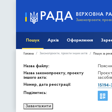
РАДА
ВЕРХОВНА Р
Законопроєкти, проєкт
Пошук
Архів
Оформлення
Заре
Законопроєкти, проєкти інших актів
Головна
Пошук за рек
Назва файлу:
Пояснюв
Назва законопроєкту, проєкту
Проєкт
іншого акта:
засобі
Номер, дата реєстрації:
15194-
Поділитись:
Завантажити