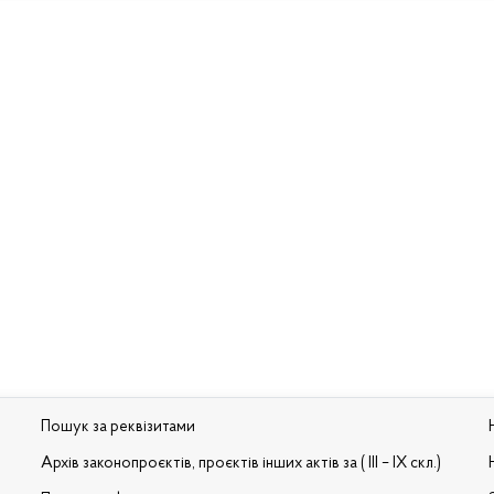
Пошук за реквізитами
Архів законопроєктів, проєктів інших актів за ( III – IX скл.)