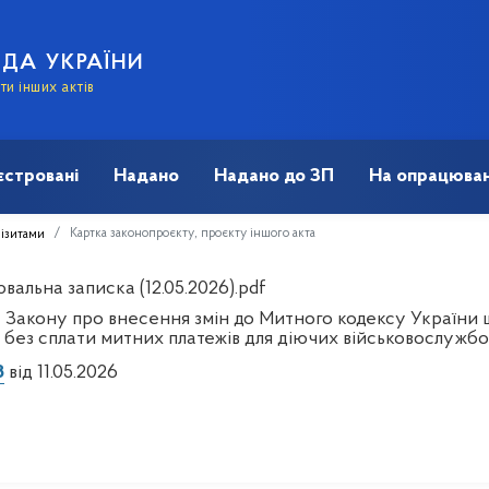
АДА УКРАЇНИ
и інших актів
єстровані
Надано
Надано до ЗП
На опрацюван
Картка законопроєкту, проєкту іншого акта
візитами
альна записка (12.05.2026).pdf
 Закону про внесення змін до Митного кодексу України 
в без сплати митних платежів для діючих військовослужбо
3
від 11.05.2026