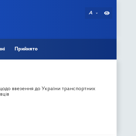
A
ні
Прийнято
щодо ввезення до України транспортних
вців