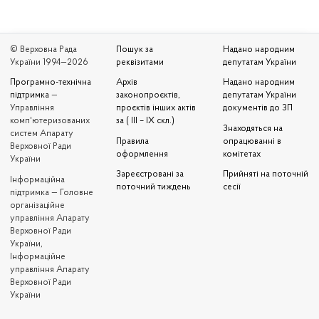
© Верховна Рада
Пошук за
Надано народним
України 1994—2026
реквізитами
депутатам України
Програмно-технічна
Архів
Надано народним
підтримка
—
законопроєктів,
депутатам України
Управління
проєктів інших актів
документів до ЗП
комп'ютеризованих
за ( III – IX скл.)
Знаходяться на
систем Апарату
Правила
опрацюванні в
Верховної Ради
оформлення
комітетах
України
Зареєстровані за
Прийняті на поточній
Iнформаційна
поточний тиждень
сесії
підтримка — Головне
організаційне
управління Апарату
Верховної Ради
України,
Інформаційне
управління Апарату
Верховної Ради
України