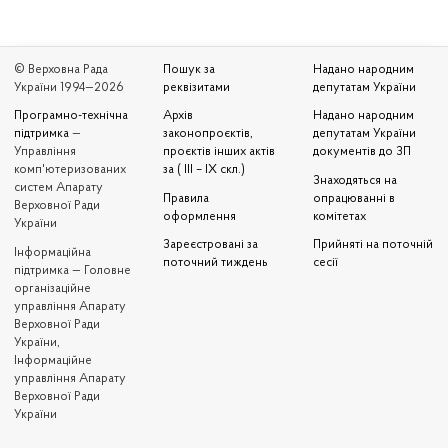
© Верховна Рада
Пошук за
Надано народним
України 1994—2026
реквізитами
депутатам України
Програмно-технічна
Архів
Надано народним
підтримка
—
законопроєктів,
депутатам України
Управління
проєктів інших актів
документів до ЗП
комп'ютеризованих
за ( III – IX скл.)
Знаходяться на
систем Апарату
Правила
опрацюванні в
Верховної Ради
оформлення
комітетах
України
Зареєстровані за
Прийняті на поточній
Iнформаційна
поточний тиждень
сесії
підтримка — Головне
організаційне
управління Апарату
Верховної Ради
України,
Інформаційне
управління Апарату
Верховної Ради
України