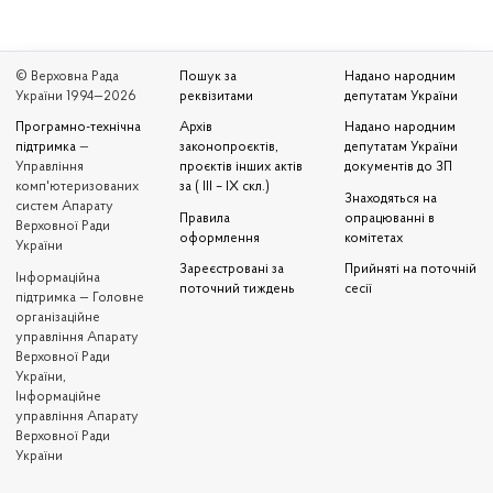
© Верховна Рада
Пошук за
Надано народним
України 1994—2026
реквізитами
депутатам України
Програмно-технічна
Архів
Надано народним
підтримка
—
законопроєктів,
депутатам України
Управління
проєктів інших актів
документів до ЗП
комп'ютеризованих
за ( III – IX скл.)
Знаходяться на
систем Апарату
Правила
опрацюванні в
Верховної Ради
оформлення
комітетах
України
Зареєстровані за
Прийняті на поточній
Iнформаційна
поточний тиждень
сесії
підтримка — Головне
організаційне
управління Апарату
Верховної Ради
України,
Інформаційне
управління Апарату
Верховної Ради
України