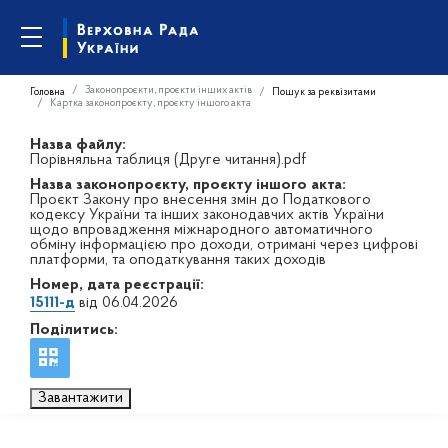
Законопроєкти, проєкти інших актів
Головна
Пошук за реквізитами
Картка законопроєкту, проєкту іншого акта
Назва файлу:
Порівняльна таблиця (Друге читання).pdf
Назва законопроєкту, проєкту іншого акта:
Проєкт Закону про внесення змін до Податкового
кодексу України та інших законодавчих актів України
щодо впровадження міжнародного автоматичного
обміну інформацією про доходи, отримані через цифрові
платформи, та оподаткування таких доходів
Номер, дата реєстрації:
15111-д
від 06.04.2026
Поділитись:
Завантажити