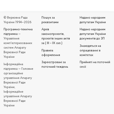
© Верховна Рада
Пошук за
Надано народним
України 1994—2026
реквізитами
депутатам України
Програмно-технічна
Архів
Надано народним
підтримка
—
законопроєктів,
депутатам України
Управління
проєктів інших актів
документів до ЗП
комп'ютеризованих
за ( III – IX скл.)
Знаходяться на
систем Апарату
Правила
опрацюванні в
Верховної Ради
оформлення
комітетах
України
Зареєстровані за
Прийняті на поточній
Iнформаційна
поточний тиждень
сесії
підтримка — Головне
організаційне
управління Апарату
Верховної Ради
України,
Інформаційне
управління Апарату
Верховної Ради
України