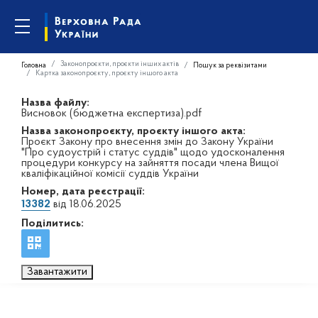
Законопроєкти, проєкти інших актів
Головна
Пошук за реквізитами
Картка законопроєкту, проєкту іншого акта
Назва файлу:
Висновок (бюджетна експертиза).pdf
Назва законопроєкту, проєкту іншого акта:
Проєкт Закону про внесення змін до Закону України
"Про судоустрій і статус суддів" щодо удосконалення
процедури конкурсу на зайняття посади члена Вищої
кваліфікаційної комісії суддів України
Номер, дата реєстрації:
13382
від 18.06.2025
Поділитись:
Завантажити