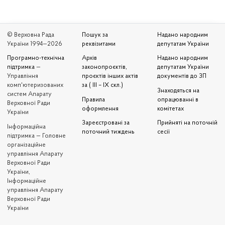
© Верховна Рада
Пошук за
Надано народним
України 1994—2026
реквізитами
депутатам України
Програмно-технічна
Архів
Надано народним
підтримка
—
законопроєктів,
депутатам України
Управління
проєктів інших актів
документів до ЗП
комп'ютеризованих
за ( III – IX скл.)
Знаходяться на
систем Апарату
Правила
опрацюванні в
Верховної Ради
оформлення
комітетах
України
Зареєстровані за
Прийняті на поточній
Iнформаційна
поточний тиждень
сесії
підтримка — Головне
організаційне
управління Апарату
Верховної Ради
України,
Інформаційне
управління Апарату
Верховної Ради
України