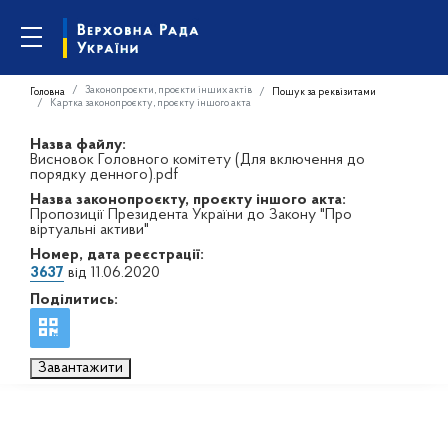
Законопроєкти, проєкти інших актів
Головна
Пошук за реквізитами
Картка законопроєкту, проєкту іншого акта
Назва файлу:
Висновок Головного комітету (Для включення до
порядку денного).pdf
Назва законопроєкту, проєкту іншого акта:
Пропозиції Президента України до Закону "Про
віртуальні активи"
Номер, дата реєстрації:
3637
від 11.06.2020
Поділитись:
Завантажити