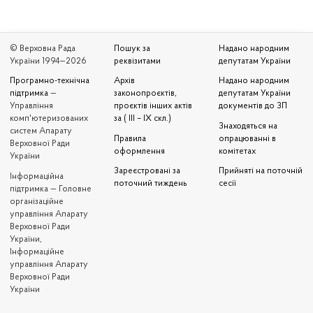
© Верховна Рада
Пошук за
Надано народним
України 1994—2026
реквізитами
депутатам України
Програмно-технічна
Архів
Надано народним
підтримка
—
законопроєктів,
депутатам України
Управління
проєктів інших актів
документів до ЗП
комп'ютеризованих
за ( III – IX скл.)
Знаходяться на
систем Апарату
Правила
опрацюванні в
Верховної Ради
оформлення
комітетах
України
Зареєстровані за
Прийняті на поточній
Iнформаційна
поточний тиждень
сесії
підтримка — Головне
організаційне
управління Апарату
Верховної Ради
України,
Інформаційне
управління Апарату
Верховної Ради
України