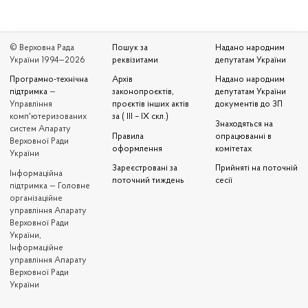
© Верховна Рада
Пошук за
Надано народним
України 1994—2026
реквізитами
депутатам України
Програмно-технічна
Архів
Надано народним
підтримка
—
законопроєктів,
депутатам України
Управління
проєктів інших актів
документів до ЗП
комп'ютеризованих
за ( III – IX скл.)
Знаходяться на
систем Апарату
Правила
опрацюванні в
Верховної Ради
оформлення
комітетах
України
Зареєстровані за
Прийняті на поточній
Iнформаційна
поточний тиждень
сесії
підтримка — Головне
організаційне
управління Апарату
Верховної Ради
України,
Інформаційне
управління Апарату
Верховної Ради
України