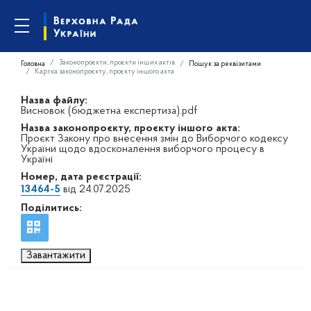
Законопроєкти, проєкти інших актів
Головна
Пошук за реквізитами
Картка законопроєкту, проєкту іншого акта
Назва файлу:
Висновок (бюджетна експертиза).pdf
Назва законопроєкту, проєкту іншого акта:
Проєкт Закону про внесення змін до Виборчого кодексу
України щодо вдосконалення виборчого процесу в
Україні
Номер, дата реєстрації:
13464-5
від 24.07.2025
Поділитись:
Завантажити