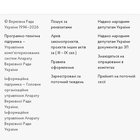
© Верховна Рада
Пошук за
Надано народним
України 1994—2026
реквізитами
депутатам України
Програмно-технічна
Архів
Надано народним
підтримка
—
законопроєктів,
депутатам України
Управління
проєктів інших актів
документів до ЗП
комп'ютеризованих
за ( III – IX скл.)
Знаходяться на
систем Апарату
Правила
опрацюванні в
Верховної Ради
оформлення
комітетах
України
Зареєстровані за
Прийняті на поточній
Iнформаційна
поточний тиждень
сесії
підтримка — Головне
організаційне
управління Апарату
Верховної Ради
України,
Інформаційне
управління Апарату
Верховної Ради
України